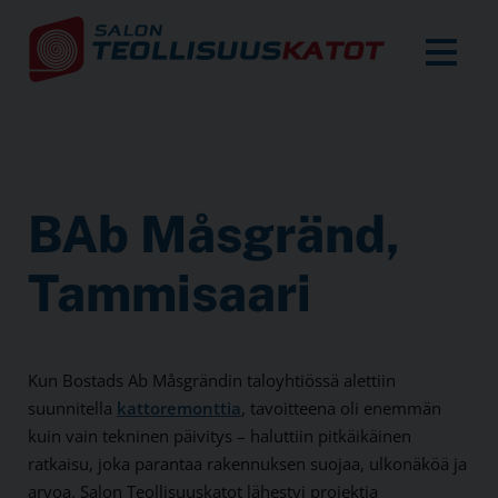
BAb Måsgränd,
Tammi­saari
Kun Bostads Ab Måsgrändin talo­yhtiössä alettiin
suunnitella
katto­remonttia
, tavoitteena oli enemmän
kuin vain tekninen päivitys – haluttiin pitkä­ikäinen
ratkaisu, joka parantaa rakennuksen suojaa, ulkonäköä ja
arvoa. Salon Teollisuus­katot lähestyi projektia