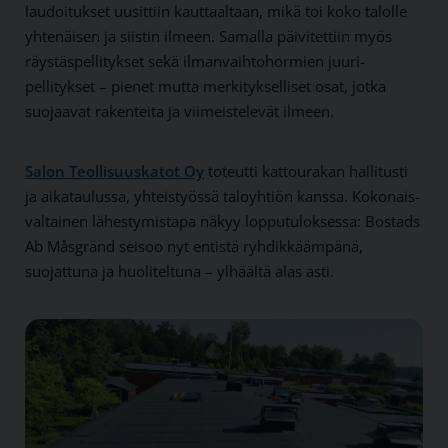
laudoitukset uusittiin kauttaaltaan, mikä toi koko talolle
yhtenäisen ja siistin ilmeen. Samalla päivitettiin myös
räystäs­pellitykset sekä ilman­vaihto­hormien juuri­
pellitykset – pienet mutta merkitykselliset osat, jotka
suojaavat rakenteita ja viimeistelevät ilmeen.
Salon Teollisuuskatot Oy
toteutti kattourakan hallitusti
ja aika­taulussa, yhteis­työssä talo­yhtiön kanssa. Kokonais­
valtainen lähestymis­tapa näkyy loppu­tuloksessa: Bostads
Ab Måsgränd seisoo nyt entistä ryhdikkäämpänä,
suojattuna ja huoliteltuna – ylhäältä alas asti.