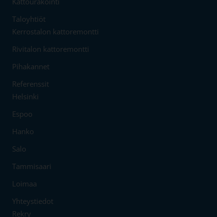
Kattourakointi
Taloyhtiöt
Kerrostalon kattoremontti
Rivitalon kattoremontti
Pihakannet
Referenssit
Helsinki
Espoo
Hanko
Salo
Tammisaari
Loimaa
Yhteystiedot
Rekry