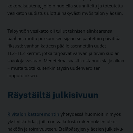
kokonaisuutena, jolloin huolella suunniteltu ja toteutettu
vesikaton uudistus ulottui näkyvästi myös talon ylä­osiin.
Talo­yhtiön vesi­katto oli tullut teknisen elin­kaarensa
päähän, mutta purkamisen sijaan se päätettiin päivittää
fiksusti: vanhan katteen päälle asennettiin uudet
TL2+TL2-kermit, jotka tarjoavat vahvan ja tiiviin suojan
sää­oloja vastaan. Menetelmä säästi kustannuksia ja aikaa
– mutta tuotti kuitenkin täysin uuden­veroisen
lopputuloksen.
Räystäiltä julkisivuun
Rivitalon kattoremontin
yhteydessä huomioitiin myös
yksityis­kohdat, joilla on vaikutusta rakennuksen ulko­
näköön ja toimivuuteen. Etelä­päätyjen ylä­osien julki­sivu­