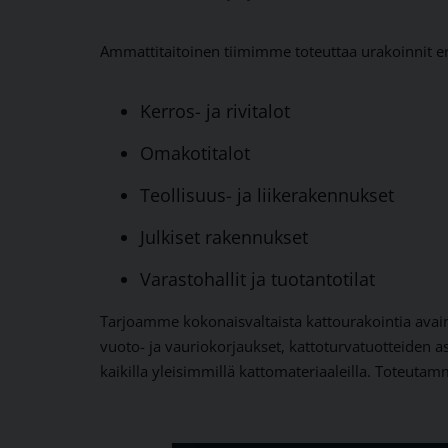
Ammattitaitoinen tiimimme toteuttaa urakoinnit eril
Kerros- ja rivitalot
Omakotitalot
Teollisuus- ja liikerakennukset
Julkiset rakennukset
Varastohallit ja tuotantotilat
Tarjoamme kokonaisvaltaista kattourakointia avai
vuoto- ja vauriokorjaukset, kattoturvatuotteiden 
kaikilla yleisimmillä kattomateriaaleilla.
Toteutam