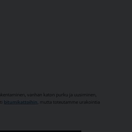
rakentaminen, vanhan katon purku ja uusiminen,
ti
bitumikattoihin
, mutta toteutamme urakointia