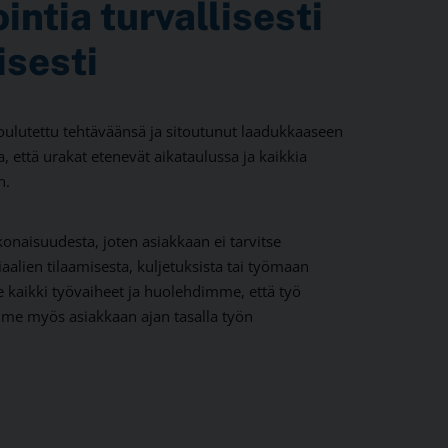
inti
a
turvallisesti
isesti
ulutettu tehtäväänsä ja sitoutunut laadukkaaseen
 että urakat etenevät aikataulussa ja kaikkia
n.
naisuudesta, joten asiakkaan ei tarvitse
aalien tilaamisesta, kuljetuksista tai työmaan
e kaikki työvaiheet ja huolehdimme, että työ
mme myös asiakkaan ajan tasalla työn