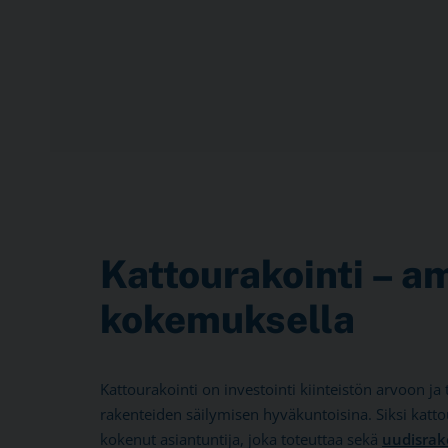
Kattourakointi –
am
kokemuksella
Kattourakointi on investointi kiinteistön arvoon ja
rakenteiden säilymisen hyväkuntoisina. Siksi katto
kokenut asiantuntija, joka toteuttaa sekä
uudisra