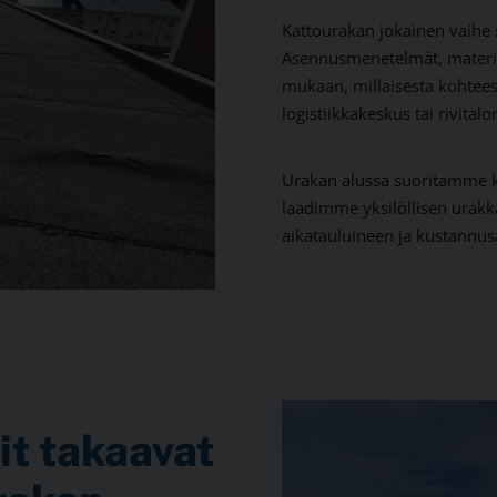
Kattourakan jokainen vaihe 
Asennusmenetelmät, materiaa
mukaan, millaisesta kohteest
logistiikkakeskus tai rivita
Urakan alussa suoritamme k
laadimme yksilöllisen urakk
aikatauluineen ja kustannus
it takaavat