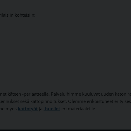
aisiin kohteisiin:
met käteen -periaatteella. Palveluihimme kuuluvat uuden katon 
asennukset sekä kattopinnoitukset. Olemme erikoistuneet erityises
me myös
kattotyöt
ja
-huollot
eri
materiaaleille.