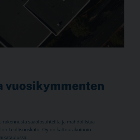
ia vuosikymmenten
aa rakennusta sääolosuhteilta ja mahdollistaa
lon Teollisuuskatot Oy on kattourakoinnin
aikataulussa.