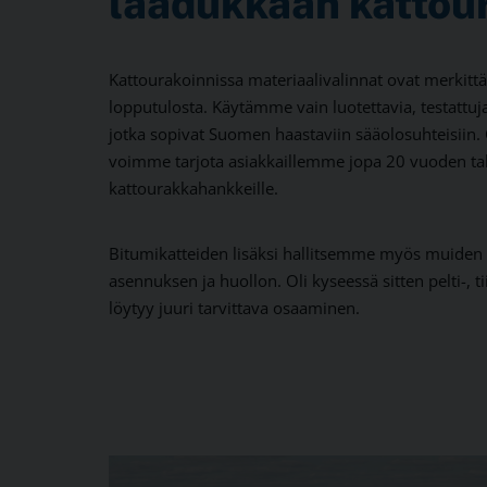
laadukkaan kattou
Kattourakoinnissa materiaalivalinnat ovat merkitt
lopputulosta. Käytämme vain luotettavia, testattuja
jotka sopivat Suomen haastaviin sääolosuhteisiin. 
voimme tarjota asiakkaillemme jopa 20 vuoden t
kattourakkahankkeille.
Bitumikatteiden lisäksi hallitsemme myös muiden 
asennuksen ja huollon. Oli kyseessä sitten pelti-, ti
löytyy juuri tarvittava osaaminen.