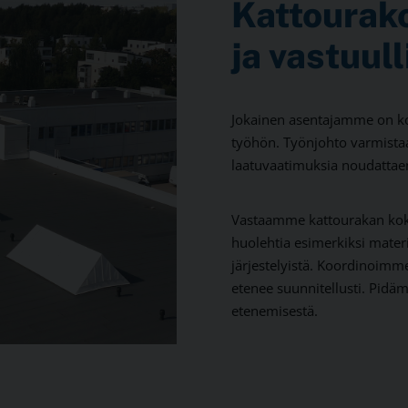
Kattourako
ja vastuull
Jokainen asentajamme on ko
työhön. Työnjohto varmistaa,
laatuvaatimuksia noudattae
Vastaamme kattourakan koko
huolehtia esimerkiksi materi
järjestelyistä. Koordinoimm
etenee suunnitellusti. Pidä
etenemisestä.