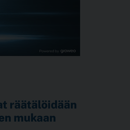
t räätälöidään
een mukaan