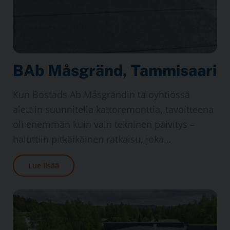
BAb Måsgränd, Tammi­saari
Kun Bostads Ab Måsgrändin talo­yhtiössä
alettiin suunnitella katto­remonttia, tavoitteena
oli enemmän kuin vain tekninen päivitys –
haluttiin pitkä­ikäinen ratkaisu, joka…
Lue lisää