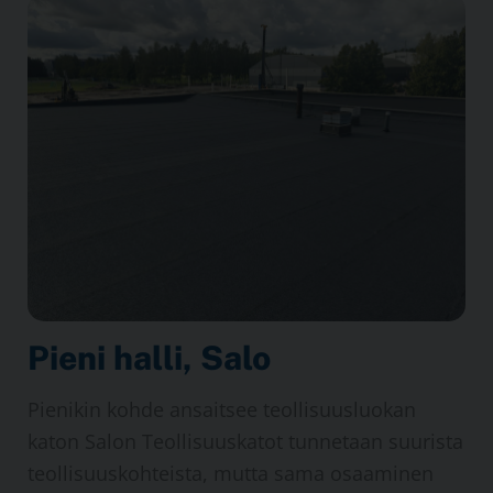
Pieni halli, Salo
Pienikin kohde ansaitsee teollisuus­luokan
katon Salon Teollisuus­katot tunnetaan suurista
teollisuus­kohteista, mutta sama osaaminen