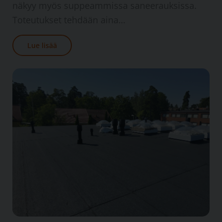
näkyy myös suppeammissa saneerauksissa.
Toteutukset tehdään aina…
Lue lisää