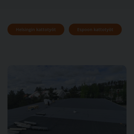
Helsingin kattotyöt
Espoon kattotyöt