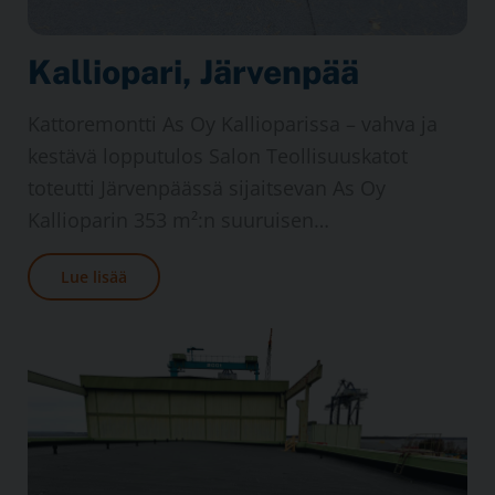
Kallio­pari, Järven­pää
Katto­remontti As Oy Kallio­parissa – vahva ja
kestävä loppu­tulos Salon Teollisuuskatot
toteutti Järvenpäässä sijaitsevan As Oy
Kallioparin 353 m²:n suuruisen…
Lue lisää