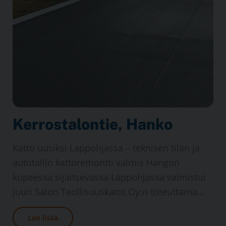
Kerros­talon­tie, Hanko
Katto uusiksi Lappohjassa – teknisen tilan ja
autotallin kattoremontti valmis Hangon
kupeessa sijaitsevassa Lap­pohjassa valmistui
juuri Salon Teollisuus­katot Oy:n toteuttama…
Lue lisää