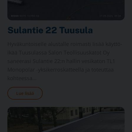
Sulantie 22 Tuusula
Hyvä­kuntoiselle alustalle roimasti lisää käyttö­
ikää Tuusulassa Salon Teollisuus­katot Oy
saneerasi Sulantie 22:n hallin vesi­katon TL1
Mono­polar -yksi­kerros­katteella ja toteuttaa
kohteessa…
Lue lisää