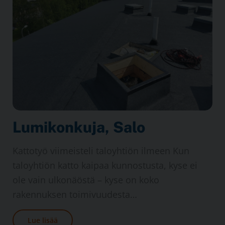
Lumikon­kuja, Salo
Kattotyö viimeisteli taloyhtiön ilmeen Kun
taloyhtiön katto kaipaa kunnostusta, kyse ei
ole vain ulkonäöstä – kyse on koko
rakennuksen toimivuudesta…
Lue lisää