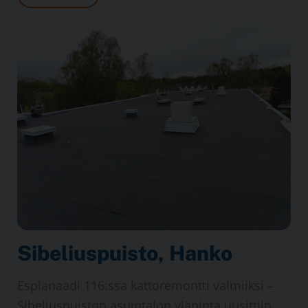
Sibelius­puisto, Hanko
Esplanaadi 116:ssa katto­remontti valmiiksi –
Sibelius­puiston asuin­talon yläpinta uusittiin