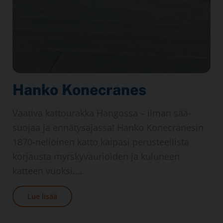
Hanko Konecranes
Vaativa katto­urakka Hangossa – ilman sää­
suojaa ja ennätys­ajassa! Hanko Konecranesin
1870-neliöinen katto kaipasi perusteellista
korjausta myrskyvaurioiden ja kuluneen
katteen vuoksi.…
Lue lisää