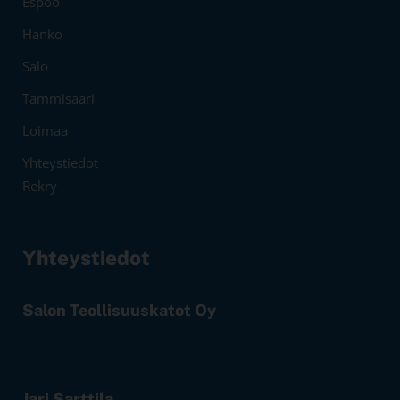
Espoo
Hanko
Salo
Tammisaari
Loimaa
Yhteystiedot
Rekry
Yhteystiedot
Salon Teollisuuskatot Oy
Jari Sarttila