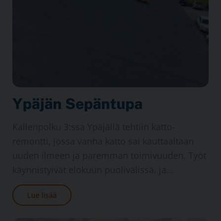
Ypäjän Sepän­tupa
Kallenpolku 3:ssa Ypäjällä tehtiin katto­
remontti, jossa vanha katto sai kauttaaltaan
uuden ilmeen ja paremman toimivuuden. Työt
käynnistyivät elokuun puoli­välissä, ja…
Lue lisää