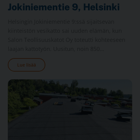
Jo­ki­nie­men­tie 9, Hel­sin­ki
Helsingin Joki­niemen­tie 9:ssä sijaitsevan
kiinteistön vesi­katto sai uuden elämän, kun
Salon Teollisuus­katot Oy toteutti kohteeseen
laajan kattotyön. Uusitun, noin 850…
Lue lisää