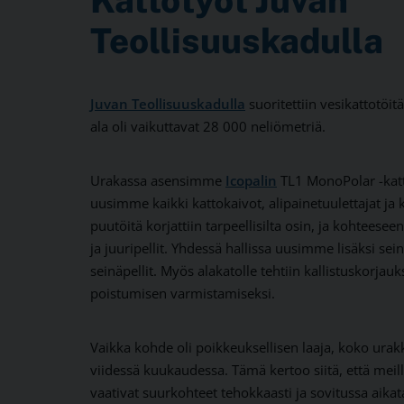
Kattotyöt Juvan
Teollisuuskadulla
Juvan Teollisuuskadulla
suoritettiin vesikattotöit
ala oli vaikuttavat 28 000 neliömetriä.
Urakassa asensimme
Icopalin
TL1 MonoPolar -katt
uusimme kaikki kattokaivot, alipainetuulettajat ja
puutöitä korjattiin tarpeellisilta osin, ja kohteesee
ja juuripellit. Yhdessä hallissa uusimme lisäksi s
seinäpellit. Myös alakatolle tehtiin kallistuskorja
poistumisen varmistamiseksi.
Vaikka kohde oli poikkeuksellisen laaja, koko urakk
viidessä kuukaudessa. Tämä kertoo siitä, että meil
vaativat suurkohteet tehokkaasti ja sovitussa aikat