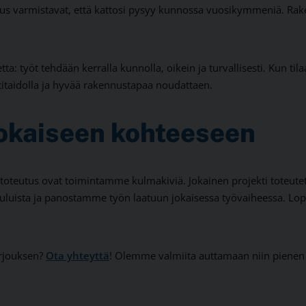
nus varmistavat, että kattosi pysyy kunnossa vuosikymmeniä. Rak
 työt tehdään kerralla kunnolla, oikein ja turvallisesti. Kun tila
titaidolla ja hyvää rakennustapaa noudattaen.
jokaiseen kohteeseen
toteutus ovat toimintamme kulmakiviä. Jokainen projekti toteutet
auluista ja panostamme työn laatuun jokaisessa työvaiheessa. Lo
arjouksen?
Ota yhteyttä
! Olemme valmiita auttamaan niin pienen