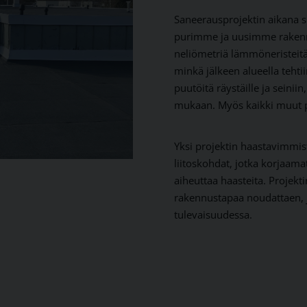
Saneerausprojektin aikana su
purimme ja uusimme rakennu
neliömetriä lämmöneristeitä. 
minkä jälkeen alueella tehti
puutöitä räystäille ja seiniin
mukaan. Myös kaikki muut pel
Yksi projektin haastavimmist
liitoskohdat, jotka korjaa
aiheuttaa haasteita. Projekti
rakennustapaa noudattaen, j
tulevaisuudessa.