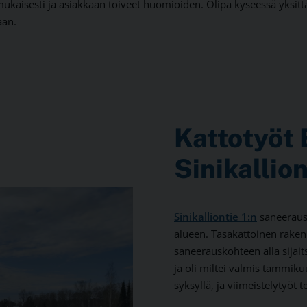
kaisesti ja asiakkaan toiveet huomioiden. Olipa kyseessä yksitt
aan.
Kattotyöt
Sinikallion
Sinikalliontie 1:n
saneeraus 
alueen. Tasakattoinen rakenn
saneerauskohteen alla sijai
ja oli miltei valmis tammiku
syksyllä, ja viimeistelytyöt 