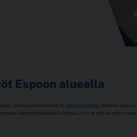
yöt Espoon alueella
tarpeet. Erikoisosaamisemme on
bitumikatoissa
: teemme sekä uus
immista katemateriaaleista Suomessa, sillä se tarjoaa erinomaisen 