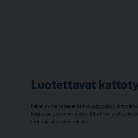
Luotettavat kattot
Palvelumme kattavat kaikki
kattotöihin
liittyvät 
korjaukset ja saneeraukset. Bitumi on yksi suositu
monenlaisiin rakennuksiin.