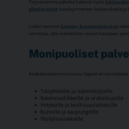
Tarjoamamme palvelut kattavat myös
kattourako
pihakansityöt
vuosikymmenten kokemuksella ja ti
Lisäksi teemme
kattojen kuntotarkastuksia
sekä
varmistaa, että mahdolliset vauriot havaitaan ajois
Monipuoliset palve
Asiakaskuntamme koostuu laajasti eri toimialois
Taloyhtiöille ja isännöitsijöille
Rakennusliikkeille ja urakoitsijoille
Yrityksille ja teollisuuslaitoksille
Kunnille ja kaupungeille
Yksityisasiakkaille