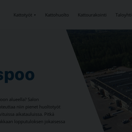
Kattotyöt
Taloyhti
Kattohuolto
Kattourakointi
spoo
oon alueella? Salon
oteuttaa niin pienet huoltotyöt
tuissa aikatauluissa. Pitkä
ukkaan lopputuloksen jokaisessa