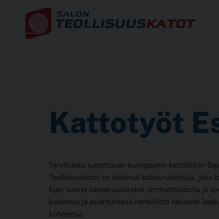
Kattotyöt E
Tarvitsetko luotettavan kumppanin kattotöihin Esp
Teollisuuskatot on kokenut kattourakoitsija, joka t
kuin suuret saneerausurakat ammattitaidolla ja sovi
kokemus ja asiantunteva henkilöstö takaavat laad
kohteessa.