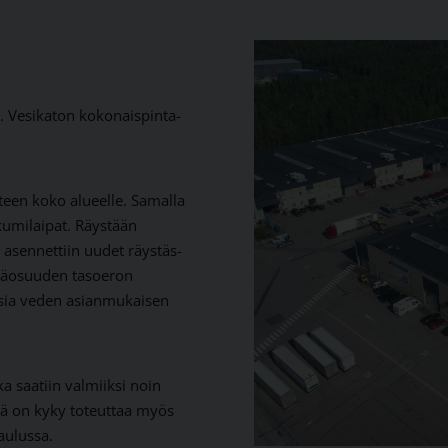
ä. Vesikaton kokonaispinta-
een koko alueelle. Samalla
 kumilaipat. Räystään
n asennettiin uudet räystäs-
einäosuuden tasoeron
uksia veden asianmukaisen
a saatiin valmiiksi noin
lä on kyky toteuttaa myös
aulussa.