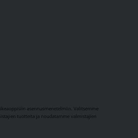
ja oikeaoppisiin asennusmenetelmiin. Valitsemme
mistajien tuotteita ja noudatamme valmistajien