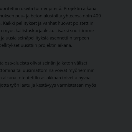
oritettiin useita toimenpiteitä. Projektin aikana
ksen puu- ja betonialustoilta yhteensä noin 400
Kaikki pellitykset ja vanhat huovat poistettiin,
in myös kallistuskorjauksia. Lisäksi suoritimme
, ja uusia seinäpellityksiä asennettiin tarpeen
litykset uusittiin projektin aikana.
a osa-alueista olivat seinän ja katon väliset
mattomina tai uusimattomina voivat myöhemmin
n aikana toteutettiin asiakkaan toiveita hyvää
otta työn laatu ja kestävyys varmistetaan myös