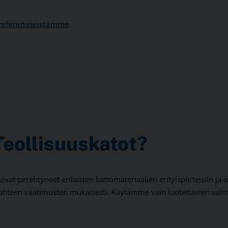
referensseistämme
.
Teollisuuskatot?
 ovat perehtyneet erilaisten kattomateriaalien erityispiirteisiin 
i kohteen vaatimusten mukaisesti. Käytämme vain luotettavien val