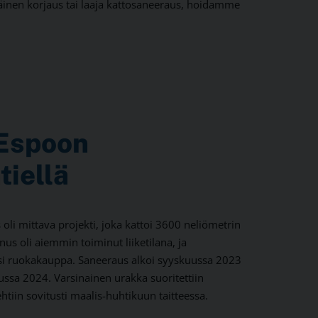
äinen korjaus tai laaja kattosaneeraus, hoidamme
 Espoon
tiellä
oli mittava projekti, joka kattoi 3600 neliömetrin
us oli aiemmin toiminut liiketilana, ja
tsi ruokakauppa. Saneeraus alkoi syyskuussa 2023
ussa 2024. Varsinainen urakka suoritettiin
tehtiin sovitusti maalis-huhtikuun taitteessa.