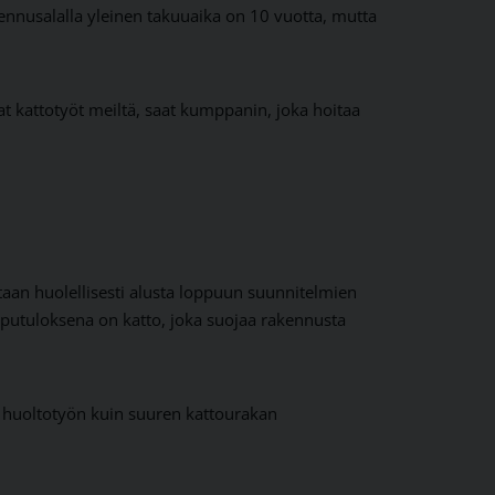
ennusalalla yleinen takuuaika on 10 vuotta, mutta
at kattotyöt meiltä, saat kumppanin, joka hoitaa
aan huolellisesti alusta loppuun suunnitelmien
pputuloksena on katto, joka suojaa rakennusta
 huoltotyön kuin suuren kattourakan