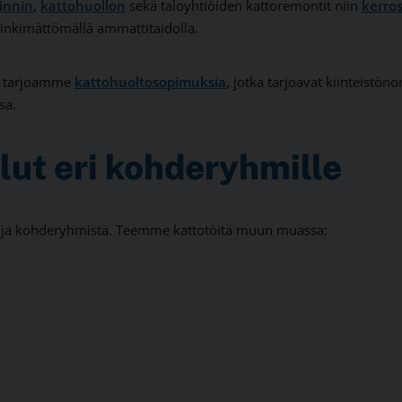
innin
,
kattohuollon
sekä taloyhtiöiden kattoremontit niin
kerros
nkimättömällä ammattitaidolla.
 tarjoamme
kattohuoltosopimuksia
, jotka tarjoavat kiinteistön
sa.
lut eri kohderyhmille
ta ja kohderyhmistä. Teemme kattotöitä muun muassa: