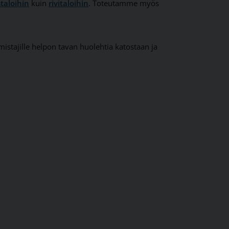
taloihin
kuin
rivitaloihin
. Toteutamme myös
omistajille helpon tavan huolehtia katostaan ja