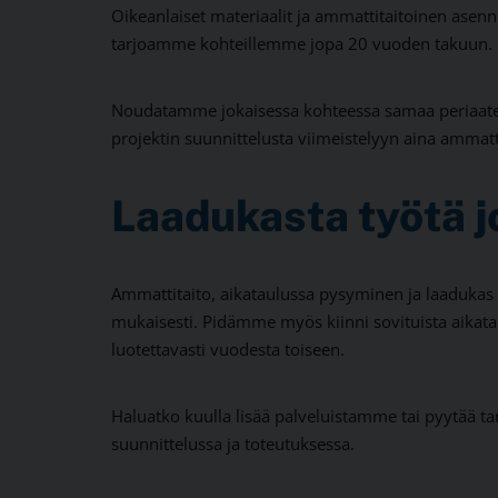
Oikeanlaiset materiaalit ja ammattitaitoinen asen
tarjoamme kohteillemme jopa 20 vuoden takuun.
Noudatamme jokaisessa kohteessa samaa periaatetta:
projektin suunnittelusta viimeistelyyn aina ammat
Laadukasta työtä 
Ammattitaito, aikataulussa pysyminen ja laadukas 
mukaisesti. Pidämme myös kiinni sovituista aikat
luotettavasti vuodesta toiseen.
Haluatko kuulla lisää palveluistamme tai pyytää t
suunnittelussa ja toteutuksessa.