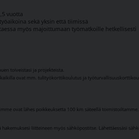
,5 vuotta
yöaikoina sekä yksin että tiimissä
ttaessa myös majoittumaan työmatkoille hetkellisesti
en toiveistasi ja projekteista.
illa ovat mm. tulityökorttikoulutus ja työturvallisuuskorttikoulu
imme ovat lähes poikkeuksetta 100 km säteellä toimistoiltamme.
ää hakemuksesi liitteineen myös sähköpostitse. Lähettäessäsi sähkö