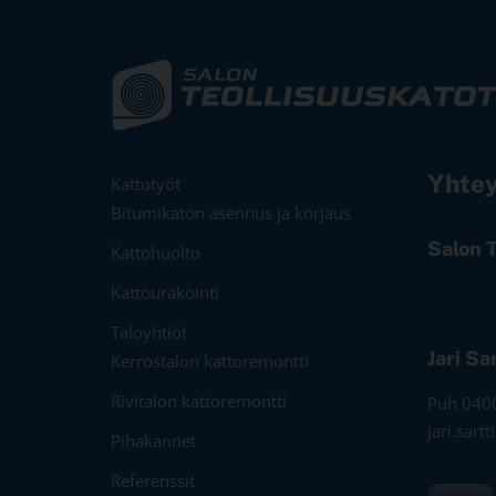
Yhtey
Kattotyöt
Bitumikaton asennus ja korjaus
Salon 
Kattohuolto
Kattourakointi
Taloyhtiöt
Jari Sa
Kerrostalon kattoremontti
Rivitalon kattoremontti
Puh 040
jari.sart
Pihakannet
Referenssit