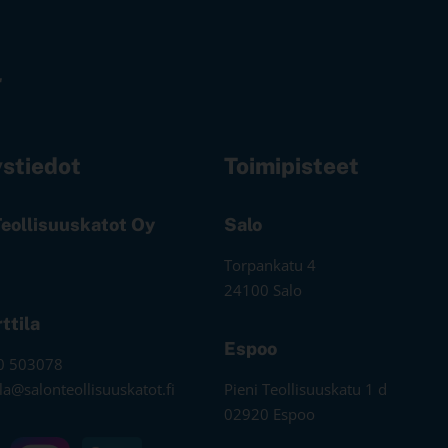
stiedot
Toimipisteet
Teollisuuskatot Oy
Salo
Torpankatu 4
24100 Salo
rttila
Espoo
0 503078
tila@salonteollisuuskatot.fi
Pieni Teollisuuskatu 1 d
02920 Espoo