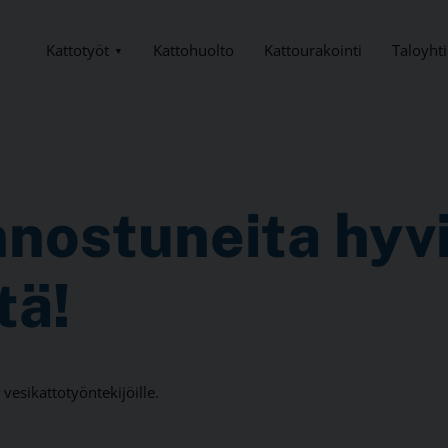
Kattotyöt
Taloyhti
Kattohuolto
Kattourakointi
nostuneita hyv
tä!
e vesikattotyöntekijöille.