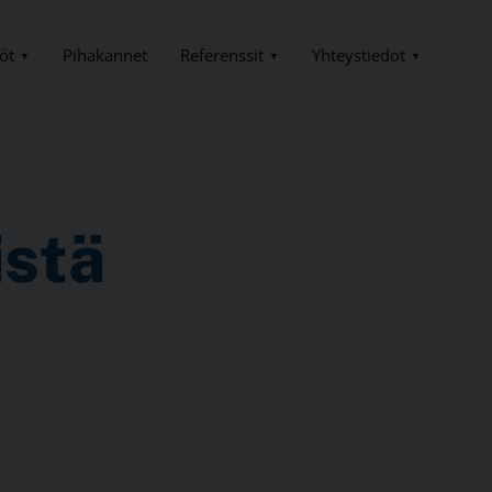
öt
Referenssit
Yhteystiedot
Pihakannet
istä