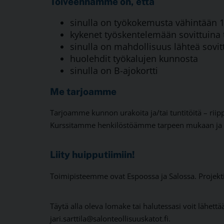
Toiveennamme on, että
sinulla on työkokemusta vähintään 1
kykenet työskentelemään sovittuina t
sinulla on mahdollisuus lähteä sovi
huolehdit työkalujen kunnosta
sinulla on B-ajokortti
Me tarjoamme
Tarjoamme kunnon urakoita ja/tai tuntitöitä – riippu
Kurssitamme henkilöstöämme tarpeen mukaan ja kaik
Liity huipputiimiin!
Toimipisteemme ovat Espoossa ja Salossa. Projekt
Täytä alla oleva lomake tai halutessasi voit lähett
jari.sarttila@salonteollisuuskatot.fi.