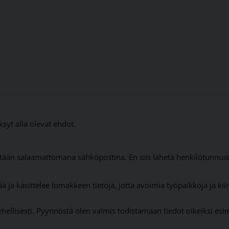
yt alla olevat ehdot.
tään salaamattomana sähköpostina. En siis lähetä henkilötunnusta
ä ja käsittelee lomakkeen tietoja, jotta avoimia työpaikkoja ja kii
hellisesti. Pyynnöstä olen valmis todistamaan tiedot oikeiksi esim