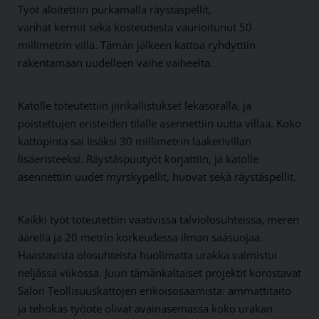
Työt aloitettiin purkamalla räystäspellit,
vanhat kermit sekä kosteudesta vaurioitunut 50
millimetrin villa. Tämän jälkeen kattoa ryhdyttiin
rakentamaan uudelleen vaihe vaiheelta.
Katolle toteutettiin jiirikallistukset lekasoralla, ja
poistettujen eristeiden tilalle asennettiin uutta villaa. Koko
kattopinta sai lisäksi 30 millimetrin laakerivillan
lisäeristeeksi. Räystäspuutyöt korjattiin, ja katolle
asennettiin uudet myrskypellit, huovat sekä räystäspellit.
Kaikki työt toteutettiin vaativissa talviolosuhteissa, meren
äärellä ja 20 metrin korkeudessa ilman sääsuojaa.
Haastavista olosuhteista huolimatta urakka valmistui
neljässä viikossa. Juuri tämänkaltaiset projektit korostavat
Salon Teollisuuskattojen erikoisosaamista: ammattitaito
ja tehokas työote olivat avainasemassa koko urakan