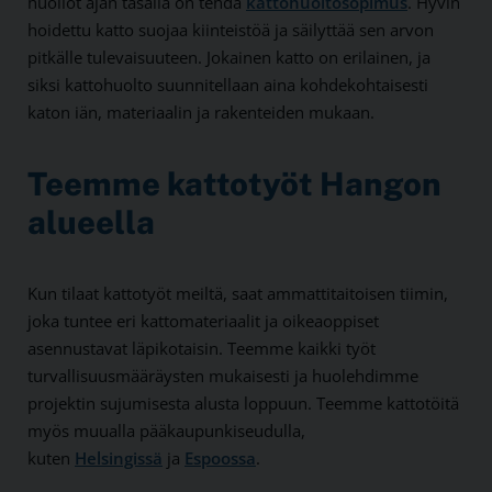
huollot ajan tasalla on tehdä
kattohuoltosopimus
. Hyvin
hoidettu katto suojaa kiinteistöä ja säilyttää sen arvon
pitkälle tulevaisuuteen. Jokainen katto on erilainen, ja
siksi kattohuolto suunnitellaan aina kohdekohtaisesti
katon iän, materiaalin ja rakenteiden mukaan.
Teemme kattotyöt Hangon
alueella
Kun tilaat kattotyöt meiltä, saat ammattitaitoisen tiimin,
joka tuntee eri kattomateriaalit ja oikeaoppiset
asennustavat läpikotaisin. Teemme kaikki työt
turvallisuusmääräysten mukaisesti ja huolehdimme
projektin sujumisesta alusta loppuun. Teemme kattotöitä
myös muualla pääkaupunkiseudulla,
kuten
Helsingissä
ja
Espoossa
.