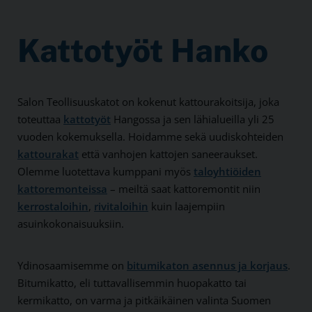
Kattotyöt Hanko
Salon Teollisuuskatot on kokenut kattourakoitsija, joka
toteuttaa
kattotyöt
Hangossa ja sen lähialueilla yli 25
vuoden kokemuksella. Hoidamme sekä uudiskohteiden
kattourakat
että vanhojen kattojen saneeraukset.
Olemme luotettava kumppani myös
taloyhtiöiden
kattoremonteissa
– meiltä saat kattoremontit niin
kerrostaloihin
,
rivitaloihin
kuin laajempiin
asuinkokonaisuuksiin.
Ydinosaamisemme on
bitumikaton asennus ja korjaus
.
Bitumikatto, eli tuttavallisemmin huopakatto tai
kermikatto, on varma ja pitkäikäinen valinta Suomen