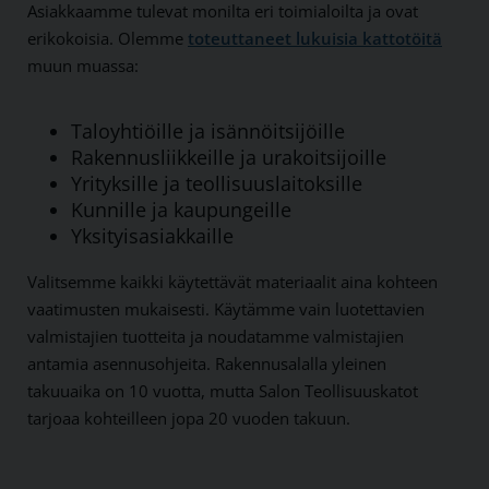
Asiakkaamme tulevat monilta eri toimialoilta ja ovat
erikokoisia. Olemme
toteuttaneet lukuisia kattotöitä
muun muassa:
Taloyhtiöille ja isännöitsijöille
Rakennusliikkeille ja urakoitsijoille
Yrityksille ja teollisuuslaitoksille
Kunnille ja kaupungeille
Yksityisasiakkaille
Valitsemme kaikki käytettävät materiaalit aina kohteen
vaatimusten mukaisesti. Käytämme vain luotettavien
valmistajien tuotteita ja noudatamme valmistajien
antamia asennusohjeita. Rakennusalalla yleinen
takuuaika on 10 vuotta, mutta Salon Teollisuuskatot
tarjoaa kohteilleen jopa 20 vuoden takuun.