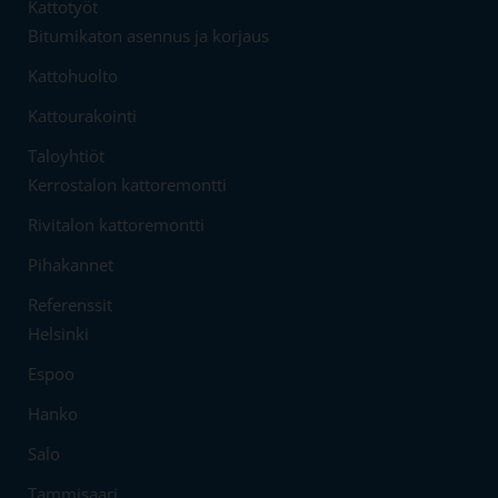
Kattotyöt
Bitumikaton asennus ja korjaus
Kattohuolto
Kattourakointi
Taloyhtiöt
Kerrostalon kattoremontti
Rivitalon kattoremontti
Pihakannet
Referenssit
Helsinki
Espoo
Hanko
Salo
Tammisaari