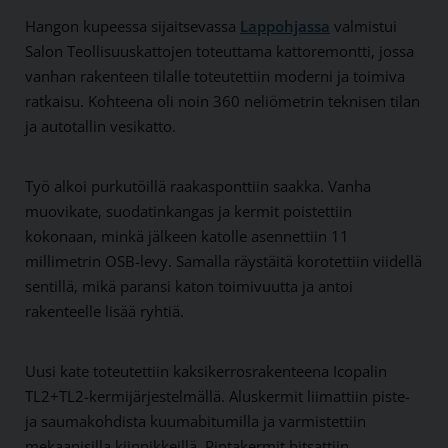
Hangon kupeessa sijaitsevassa
Lappohjassa
valmistui
Salon Teollisuuskattojen toteuttama kattoremontti, jossa
vanhan rakenteen tilalle toteutettiin moderni ja toimiva
ratkaisu. Kohteena oli noin 360 neliömetrin teknisen tilan
ja autotallin vesikatto.
Työ alkoi purkutöillä raakasponttiin saakka. Vanha
muovikate, suodatinkangas ja kermit poistettiin
kokonaan, minkä jälkeen katolle asennettiin 11
millimetrin OSB-levy. Samalla räystäitä korotettiin viidellä
sentillä, mikä paransi katon toimivuutta ja antoi
rakenteelle lisää ryhtiä.
Uusi kate toteutettiin kaksikerrosrakenteena Icopalin
TL2+TL2-kermijärjestelmällä. Aluskermit liimattiin piste-
ja saumakohdista kuumabitumilla ja varmistettiin
mekaanisilla kiinnikkeillä. Pintakermit hitsattiin