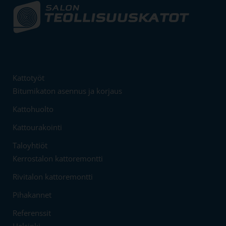
Kattotyöt
Bitumikaton asennus ja korjaus
Kattohuolto
Kattourakointi
Taloyhtiöt
Kerrostalon kattoremontti
Rivitalon kattoremontti
Pihakannet
Referenssit
Helsinki