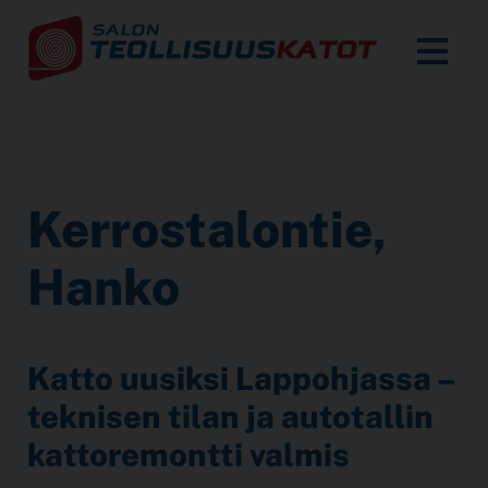
Kerros­talon­tie,
Hanko
Katto uusiksi Lappohjassa –
teknisen tilan ja autotallin
kattoremontti valmis