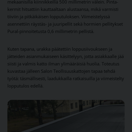
mekaanisilla kiinnikkeillä 500 milli­metrin välein. Pinta­
kermit hitsattiin kauttaaltaan alustaansa, mikä varmisti
tiiviin ja pitkä­ikäisen loppu­tuloksen. Viimeistelyssä
asennettiin räystäs- ja juuri­pellit sekä hormien pellitykset
Pural-pinnoitetusta 0,6 millimetrin pellistä.
Kuten tapana, urakka päätettiin loppu­siivoukseen ja
jätteiden asian­mukaiseen käsittelyyn, jotta asiakkaalle jää
siisti ja valmis katto ilman ylimääräisiä huolia. Toteutus
kuvastaa jälleen Salon Teollisuus­kattojen tapaa tehdä
työtä: täsmällisesti, laadukkailla ratkaisuilla ja viimeistelty
loppu­tulos edellä.