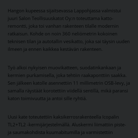
Hangon kupeessa sijaitsevassa Lap­pohjassa valmistui
juuri Salon Teollisuus­katot Oy:n toteuttama katto­
remontti, joka toi vanhan rakenteen tilalle modernin
ratkaisun. Kohde on noin 360 neliö­metrin kokoinen
teknisen tilan ja auto­tallin vesikatto, joka sai täysin uuden
ilmeen ja ennen kaikkea kestävän rakenteen.
Työ alkoi nykyisen muovi­katteen, suodatin­kankaan ja
kermien purkamisella, joka tehtiin raaka­ponttiin saakka.
Sen jälkeen katolle asennettiin 11 milli­metrin OSB-levy, ja
samalla räystäät korotettiin viidellä sentillä, mikä paransi
katon toimivuutta ja antoi sille ryhtiä.
Uusi kate toteutettiin kaksi­kerros­raken­teella Icopalin
TL2+TL2 -kermi­järjestelmällä. Alus­kermi liimattiin piste-
ja sauma­kohdista kuuma­bitumilla ja varmistettiin