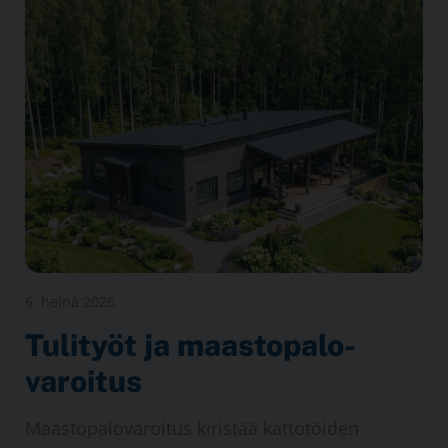
6. heinä 2026
Tuli­työt ja maasto­palo­
varoitus
Maasto­palo­varoitus kiristää katto­töiden