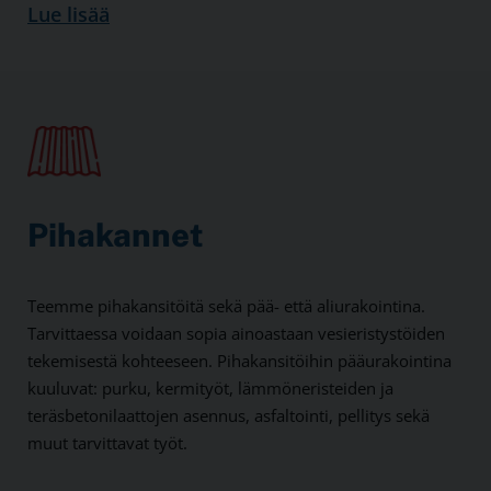
Lue lisää
Pihakannet
Teemme pihakansitöitä sekä pää- että aliurakointina.
Tarvittaessa voidaan sopia ainoastaan vesieristystöiden
tekemisestä kohteeseen. Pihakansitöihin pääurakointina
kuuluvat: purku, kermityöt, lämmöneristeiden ja
teräsbetonilaattojen asennus, asfaltointi, pellitys sekä
muut tarvittavat työt.