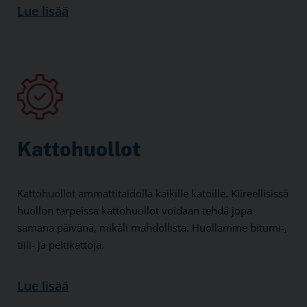
Lue lisää
Kattohuollot
Kattohuollot ammattitaidolla kaikille katoille. Kiireellisissä
huollon tarpeissa kattohuollot voidaan tehdä jopa
samana päivänä, mikäli mahdollista. Huollamme bitumi-,
tiili- ja peltikattoja.
Lue lisää