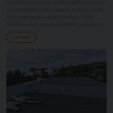
turvallisuus­vaatimuksia Maasto­palo­varoitus ei
automaattisesti estä vesi­katon tuli­töitä, mutta
se kiristää turvallisuus­vaatimuksia. Salon
Teollisuus­katot varautuu helteellä ja kuivissa…
Lue lisää