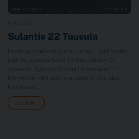
8. kesä 2026
Sulantie 22 Tuusula
Hyvä­kuntoiselle alustalle roimasti lisää käyttö­
ikää Tuusulassa Salon Teollisuus­katot Oy
saneerasi Sulantie 22:n hallin vesi­katon TL1
Mono­polar -yksi­kerros­katteella ja toteuttaa
kohteessa…
Lue lisää