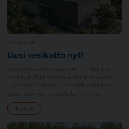
28. heinä 2026
Uusi vesi­katto nyt!
Uusi vesi­katto vielä tänä vuonna? Meillä se
onnistuu! Tässä vaiheessa vuotta vesi­katon
uusimista ei tarvitse automaattisesti siirtää
seuraavaan kevääseen. Katto­remontti…
Lue lisää