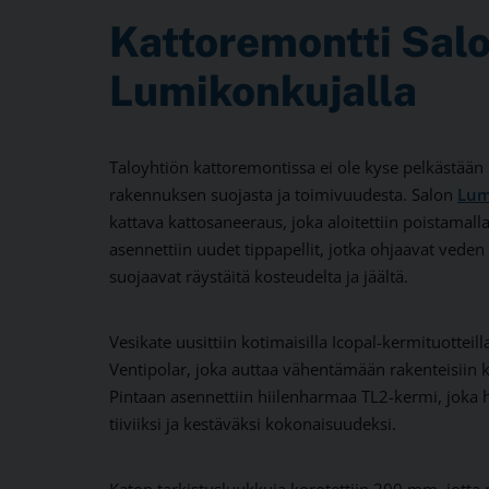
Kattoremontti Sal
Lumikonkujalla
Taloyhtiön kattoremontissa ei ole kyse pelkästään
rakennuksen suojasta ja toimivuudesta. Salon
Lum
kattava kattosaneeraus, joka aloitettiin poistamalla 
asennettiin uudet tippapellit, jotka ohjaavat veden 
suojaavat räystäitä kosteudelta ja jäältä.
Vesikate uusittiin kotimaisilla Icopal-kermituotteill
Ventipolar, joka auttaa vähentämään rakenteisiin 
Pintaan asennettiin hiilenharmaa TL2-kermi, joka hi
tiiviiksi ja kestäväksi kokonaisuudeksi.