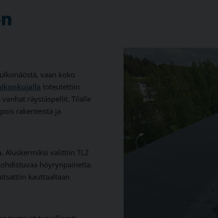
on
 ulkonäöstä, vaan koko
ikonkujalla
toteutettiin
vanhat räystäspellit. Tilalle
pois rakenteista ja
a. Aluskermiksi valittiin TL2
kohdistuvaa höyrynpainetta.
tsattiin kauttaaltaan