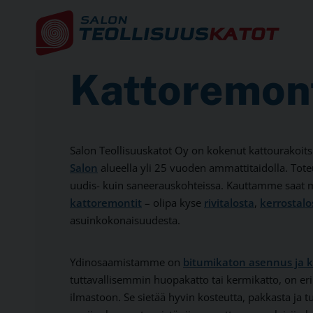
Kattoremont
Salon Teollisuuskatot Oy on kokenut kattourakoitsi
Salon
alueella yli 25 vuoden ammattitaidolla. T
uudis- kuin saneerauskohteissa. Kauttamme saat
kattoremontit
– olipa kyse
rivitalosta
,
kerrostalo
asuinkokonaisuudesta.
Ydinosaamistamme on
bitumikaton asennus ja k
tuttavallisemmin huopakatto tai kermikatto, on e
ilmastoon. Se sietää hyvin kosteutta, pakkasta ja 