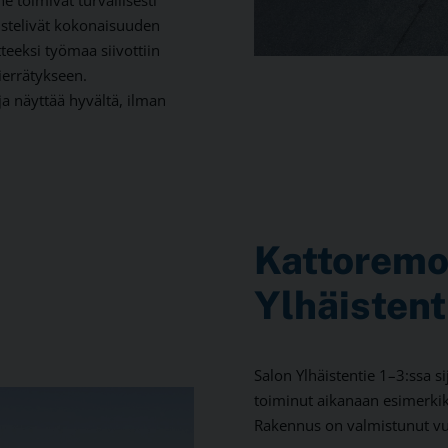
e toimivat turvallisesti
istelivät kokonaisuuden
tteeksi työmaa siivottiin
kierrätykseen.
ja näyttää hyvältä, ilman
Kattoremo
Ylhäistent
Salon Ylhäistentie 1–3:ssa s
toiminut aikanaan esimerki
Rakennus on valmistunut vu