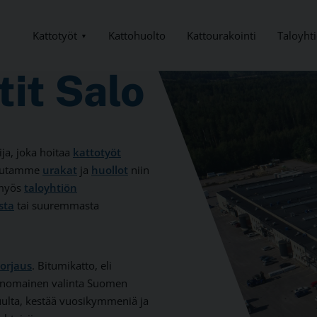
Kattotyöt
Taloyhti
Kattohuolto
Kattourakointi
it Salo
ja, joka hoitaa
kattotyöt
oteutamme
urakat
ja
huollot
niin
 myös
taloyhtiön
sta
tai suuremmasta
orjaus
. Bitumikatto, eli
rinomainen valinta Suomen
tuulta, kestää vuosikymmeniä ja