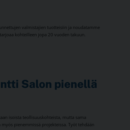
unnettujen valmistajien tuotteisiin ja noudatamme
tarjoaa kohteilleen jopa 20 vuoden takuun.
tti Salon pienellä
aan isoista teollisuuskohteista, mutta sama
n myös pienemmissä projekteissa. Työt tehdään