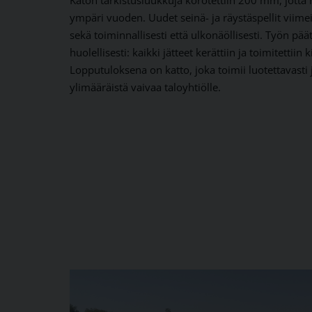
Katon tarkistusluukkuja korotettiin 200 mm, jotta n
ympäri vuoden. Uudet seinä- ja räystäspellit viime
sekä toiminnallisesti että ulkonäöllisesti. Työn pää
huolellisesti: kaikki jätteet kerättiin ja toimitettiin 
Lopputuloksena on katto, joka toimii luotettavasti 
ylimääräistä vaivaa taloyhtiölle.