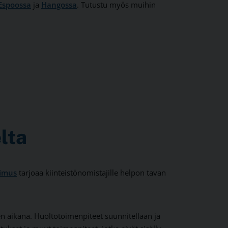
Espoossa
ja
Hangossa
. Tutustu myös muihin
lta
pimus
tarjoaa kiinteistönomistajille helpon tavan
en aikana. Huoltotoimenpiteet suunnitellaan ja