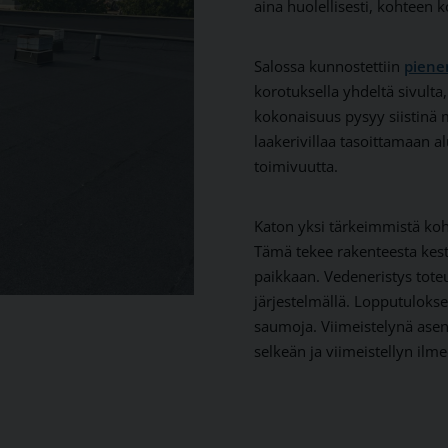
aina huolellisesti, kohteen 
Salossa kunnostettiin
piene
korotuksella yhdeltä sivulta
kokonaisuus pysyy siistinä 
laakerivillaa tasoittamaan 
toimivuutta.
Katon yksi tärkeimmistä kohdis
Tämä tekee rakenteesta kest
paikkaan. Vedeneristys toteu
järjestelmällä. Lopputuloksen
saumoja. Viimeistelynä asenn
selkeän ja viimeistellyn ilme