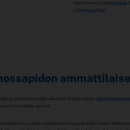
muun muassa
Helsingissä
,
referensseihin
!
nossapidon ammattilaise
den ja pienentää pitkän aikavälin kustannuksia.
Kattohuoltoso
vauriot havaitaan ajoissa.
minlyönti voi johtaa merkittäviin korjauskuluihin katon elinkaar