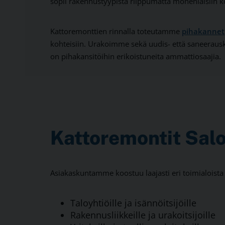
sopii rakennustyypistä riippumatta monenlaisiin ko
Kattoremonttien rinnalla toteutamme
pihakannet
kohteisiin. Urakoimme sekä uudis- että saneeraus
on pihakansitöihin erikoistuneita ammattiosaajia.
Kattoremontit Salo
Asiakaskuntamme koostuu laajasti eri toimialois
Taloyhtiöille ja isännöitsijöille
Rakennusliikkeille ja urakoitsijoille