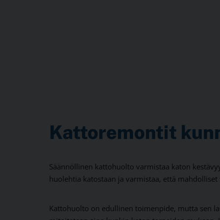
Kattoremontit kun
Säännöllinen kattohuolto varmistaa katon kestävyy
huolehtia katostaan ja varmistaa, että mahdolliset 
Kattohuolto on edullinen toimenpide, mutta sen lai