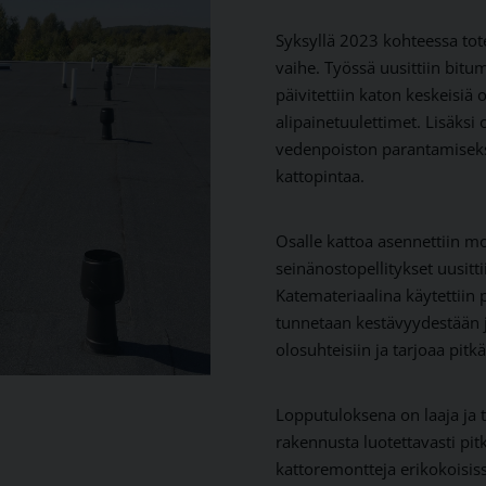
Syksyllä 2023 kohteessa tot
vaihe. Työssä uusittiin bitu
päivitettiin katon keskeisiä 
alipainetuulettimet. Lisäksi 
vedenpoiston parantamiseks
kattopintaa.
Osalle kattoa asennettiin mon
seinänostopellitykset uusittii
Katemateriaalina käytettiin 
tunnetaan kestävyydestään j
olosuhteisiin ja tarjoaa pit
Lopputuloksena on laaja ja 
rakennusta luotettavasti pit
kattoremontteja erikokoisis