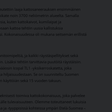
eutettiin laaja kattosaneerauksen ensimmäinen
mikate noin 3700 neliömetrin alueelta. Samalla
osia, kuten kattokaivot, kumilaipat ja
osaan kattoa tehtiin uusia kallistuksia
i. Kokonaisuudessa oli mukana seitsemän erillistä
itoimipeltiä, ja kaikki räystäspellitykset sekä
n. Lisäksi tehtiin tarvittavia puutöitä räystäisiin.
pääosin Icopal TL1 -yksikerroskatetta, joka
a hiljaisuudestaan. Se on suunniteltu Suomen
kän käyttöiän sekä 15 vuoden takuun.
teknisesti toimiva kattokokonaisuus, joka palvelee
källe tulevaisuuteen. Olemme toteuttaneet lukuisia
sa ja -tyyppisissä kohteissa ympäri Etelä-Suomea –