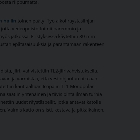
koosta riippumatta.
n hallin
toinen pääty. Työ alkoi räystäslinjan
, jotta vedenpoisto toimii paremmin ja
myös jatkossa. Eristyksessä käytettiin 30 mm
alustan epätasaisuuksia ja parantamaan rakenteen
ta, jiiri, vahvistettiin TL2-jiirivahvistuksella.
ävän ja varmistaa, että vesi ohjautuu oikeaan
tettiin kauttaaltaan Icopalin TL1 Monopolar -
a saatiin yhtenäinen ja tiivis pinta ilman turhia
ettiin uudet räystäspellit, jotka antavat katolle
en. Valmis katto on siisti, kestävä ja pitkäikäinen.