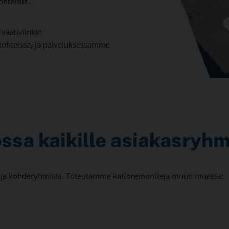
hteisiin.
vaativiinkin
kohteissa, ja palveluksessamme
ssa kaikille asiakasryhm
ta ja kohderyhmistä. Toteutamme kattoremontteja muun muassa: