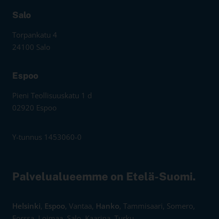
Salo
Torpankatu 4
24100 Salo
Espoo
Pieni Teollisuuskatu 1 d
02920 Espoo
Y-tunnus 1453060-0
Palvelualueemme on Etelä-Suomi.
Helsinki
,
Espoo
, Vantaa,
Hanko
, Tammisaari, Somero,
Forssa, Loimaa, Salo, Kaarina, Turku