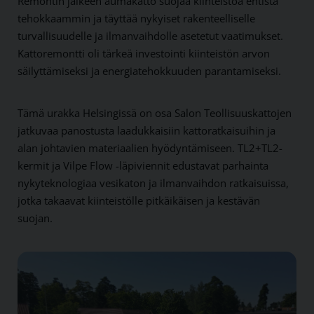
Remontin jälkeen auma­katto suojaa kiinteistöä entistä
tehokkaammin ja täyttää nykyiset rakenteelliselle
turvallisuudelle ja ilman­vaihdolle asetetut vaatimukset.
Katto­remontti oli tärkeä investointi kiinteistön arvon
säilyttämiseksi ja energia­tehokkuuden parantamiseksi.
Tämä urakka Helsingissä on osa Salon Teollisuus­kattojen
jatkuvaa panostusta laadukkaisiin katto­ratkaisuihin ja
alan johtavien materiaalien hyödyntämiseen. TL2+TL2-
kermit ja Vilpe Flow -läpi­viennit edustavat parhainta
nyky­teknologiaa vesi­katon ja ilman­vaihdon ratkaisuissa,
jotka takaavat kiinteistölle pitkä­ikäisen ja kestävän
suojan.