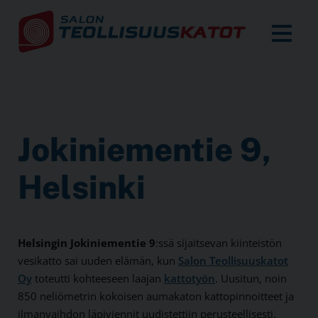
Jo­ki­nie­men­tie 9,
Hel­sin­ki
Helsingin Joki­niemen­tie 9
:ssä sijaitsevan kiinteistön
vesi­katto sai uuden elämän, kun
Salon Teollisuus­katot
Oy
toteutti kohteeseen laajan
kattotyön
. Uusitun, noin
850 neliö­metrin kokoisen auma­katon katto­pinnoitteet ja
ilman­vaihdon läpi­viennit uudistettiin perusteellisesti.