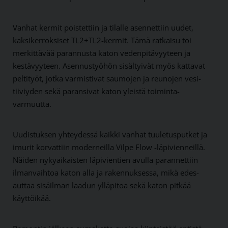
Vanhat kermit poistettiin ja tilalle asennettiin uudet,
kaksi­kerroksiset TL2+TL2-kermit. Tämä ratkaisu toi
merkittävää parannusta katon veden­pitävyyteen ja
kestävyyteen. Asennus­työhön sisältyivät myös kattavat
peltityöt, jotka varmistivat saumojen ja reunojen vesi­
tiiviyden sekä paransivat katon yleistä toiminta­
varmuutta.
Uudistuksen yhteydessä kaikki vanhat tuuletus­putket ja
imurit korvattiin moderneilla Vilpe Flow -läpi­vienneillä.
Näiden nyky­aikaisten läpi­vientien avulla parannettiin
ilman­vaihtoa katon alla ja rakennuksessa, mikä edes­
auttaa sisä­ilman laadun yllä­pitoa sekä katon pitkää
käyttö­ikää.