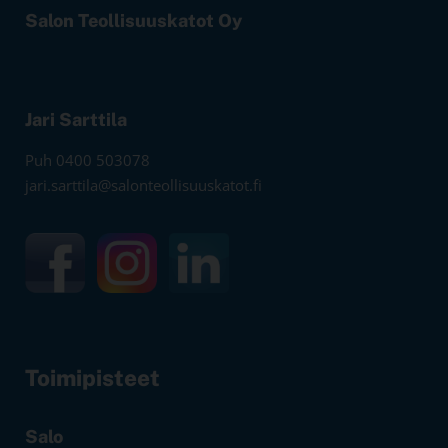
Salon Teollisuuskatot Oy
Jari Sarttila
Puh 0400 503078
jari.sarttila@salonteollisuuskatot.fi
Toimipisteet
Salo