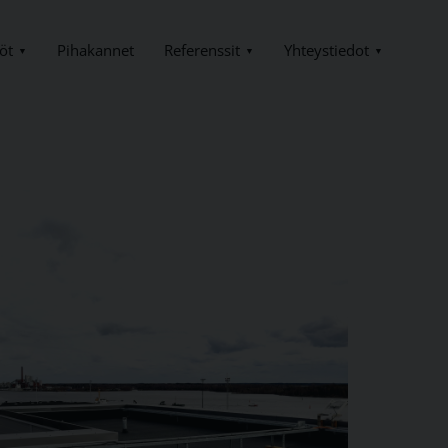
öt
Referenssit
Yhteystiedot
Pihakannet