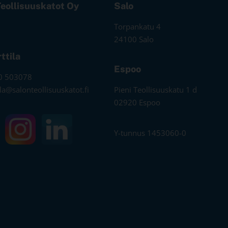
Teollisuuskatot Oy
Salo
Torpankatu 4
24100 Salo
rttila
Espoo
0 503078
tila@salonteollisuuskatot.fi
Pieni Teollisuuskatu 1 d
02920 Espoo
Y-tunnus 1453060-0