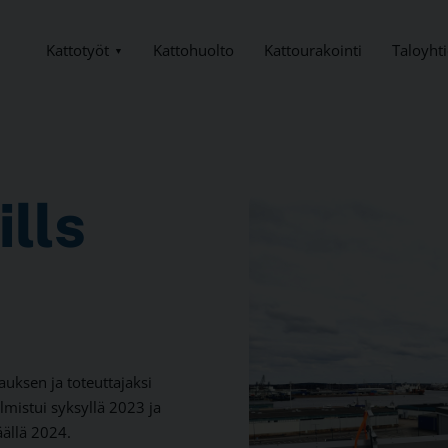
Kattotyöt
Taloyhti
Kattohuolto
Kattourakointi
lls
auksen ja toteuttajaksi
almistui syksyllä 2023 ja
äällä 2024.