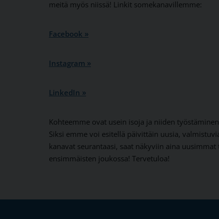
meitä myös niissä! Linkit somekanavillemme:
Facebook »
Instagram »
LinkedIn »
Kohteemme ovat usein isoja ja niiden työstäminen
Siksi emme voi esitellä päivittäin uusia, valmistuvi
kanavat seurantaasi, saat näkyviin aina uusimmat t
ensimmäisten joukossa! Tervetuloa!