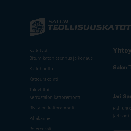
Yhtey
Kattotyöt
Bitumikaton asennus ja korjaus
Salon 
Kattohuolto
Kattourakointi
Taloyhtiöt
Jari Sa
Kerrostalon kattoremontti
Rivitalon kattoremontti
Puh 040
jari.sart
Pihakannet
Referenssit