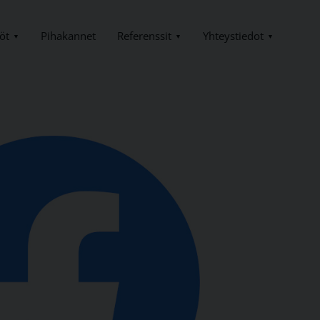
öt
Referenssit
Yhteystiedot
Pihakannet