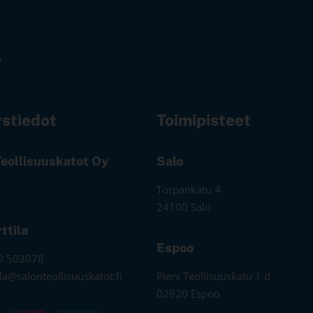
stiedot
Toimipisteet
Teollisuuskatot Oy
Salo
Torpankatu 4
24100 Salo
rttila
Espoo
0 503078
tila@salonteollisuuskatot.fi
Pieni Teollisuuskatu 1 d
02920 Espoo