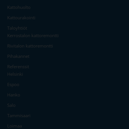
Kattohuolto
Kattourakointi
Taloyhtiöt
Kerrostalon kattoremontti
Rivitalon kattoremontti
Pihakannet
Referenssit
Helsinki
Espoo
Hanko
Salo
Tammisaari
Loimaa