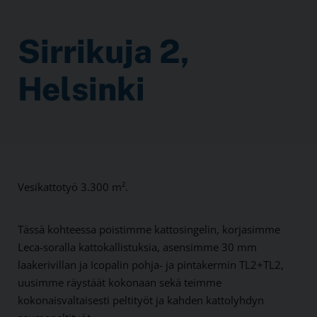
Sirrikuja 2,
Helsinki
Vesikattotyö 3.300 m².
Tässä kohteessa poistimme kattosingelin, korjasimme
Leca-soralla kattokallistuksia, asensimme 30 mm
laakerivillan ja Icopalin pohja- ja pintakermin TL2+TL2,
uusimme räystäät kokonaan sekä teimme
kokonaisvaltaisesti peltityöt ja kahden kattolyhdyn