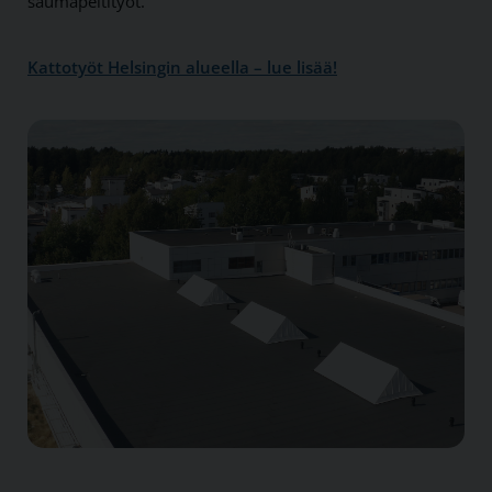
saumapeltityöt.
Kattotyöt Helsingin alueella – lue lisää!