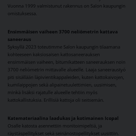
Vuonna 1999 valmistunut rakennus on Salon kaupungin
omistuksessa.
Ensimmäisen vaiheen 3700 neliömetrin kattava
saneeraus
Syksyllä 2023 toteutimme Salon kaupungin tilaamana
kohteeseen kaksiosaisen kattosaneerauksen
ensimmäisen vaiheen, bitumikatteen saneerauksen noin
3700 neliömetrin mittavalle alueelle. Laaja saneeraustyö
piti sisällään läpivientikappaleiden, kuten kattokaivojen,
kumilaippojen sekä alipainetuulettimien, uusimisen,
minkä lisäksi rajatulle alueelle tehtiin myös
kattokallistuksia. Erillisiä kattoja oli seitsemän.
Katemateriaalina laadukas ja kotimainen Icopal
Osalle katosta asennettiin monitoimipeltiä, ja
räystäspellitykset sekä seinänostopellitykset uusittiin.