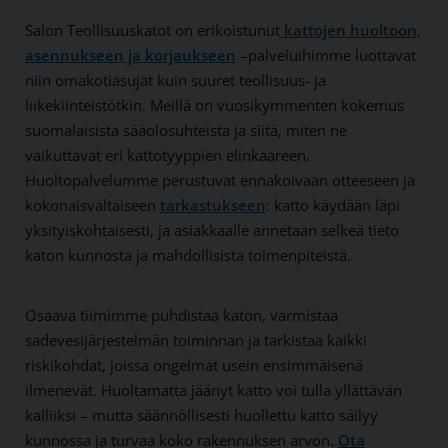
Salon Teollisuuskatot on erikoistunut
kattojen huoltoon
,
asennukseen ja korjaukseen
–palveluihimme luottavat
niin omakotiasujat kuin suuret teollisuus- ja
liikekiinteistötkin. Meillä on vuosikymmenten kokemus
suomalaisista sääolosuhteista ja siitä, miten ne
vaikuttavat eri kattotyyppien elinkaareen.
Huoltopalvelumme perustuvat ennakoivaan otteeseen ja
kokonaisvaltaiseen
tarkastukseen
: katto käydään läpi
yksityiskohtaisesti, ja asiakkaalle annetaan selkeä tieto
katon kunnosta ja mahdollisista toimenpiteistä.
Osaava tiimimme puhdistaa katon, varmistaa
sadevesijärjestelmän toiminnan ja tarkistaa kaikki
riskikohdat, joissa ongelmat usein ensimmäisenä
ilmenevät. Huoltamatta jäänyt katto voi tulla yllättävän
kalliiksi – mutta säännöllisesti huollettu katto säilyy
kunnossa ja turvaa koko rakennuksen arvon.
Ota