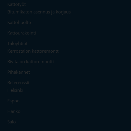
Kattotyöt
Bitumikaton asennus ja korjaus
Kattohuolto
Kattourakointi
Taloyhtiöt
Kerrostalon kattoremontti
Rivitalon kattoremontti
Pihakannet
Referenssit
Helsinki
Espoo
Hanko
Salo