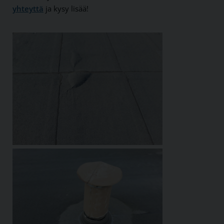
yhteyttä
ja kysy lisää!