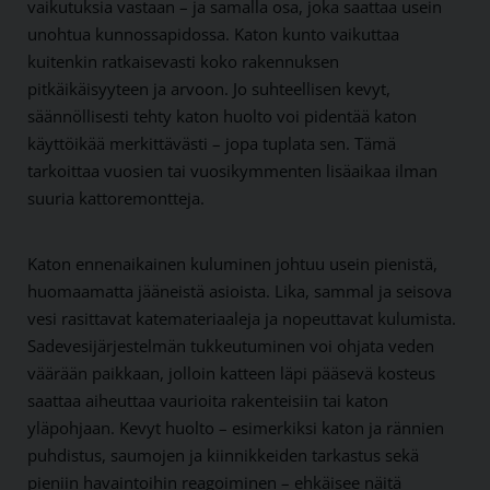
vaikutuksia vastaan – ja samalla osa, joka saattaa usein
unohtua kunnossapidossa. Katon kunto vaikuttaa
kuitenkin ratkaisevasti koko rakennuksen
pitkäikäisyyteen ja arvoon. Jo suhteellisen kevyt,
säännöllisesti tehty katon huolto voi pidentää katon
käyttöikää merkittävästi – jopa tuplata sen. Tämä
tarkoittaa vuosien tai vuosikymmenten lisäaikaa ilman
suuria kattoremontteja.
Katon ennenaikainen kuluminen johtuu usein pienistä,
huomaamatta jääneistä asioista. Lika, sammal ja seisova
vesi rasittavat katemateriaaleja ja nopeuttavat kulumista.
Sadevesijärjestelmän tukkeutuminen voi ohjata veden
väärään paikkaan, jolloin katteen läpi pääsevä kosteus
saattaa aiheuttaa vaurioita rakenteisiin tai katon
yläpohjaan. Kevyt huolto – esimerkiksi katon ja rännien
puhdistus, saumojen ja kiinnikkeiden tarkastus sekä
pieniin havaintoihin reagoiminen – ehkäisee näitä